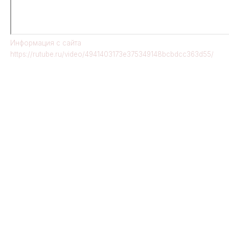
Информация с сайта
https://rutube.ru/video/4941403173e375349148bcbdcc363d55/