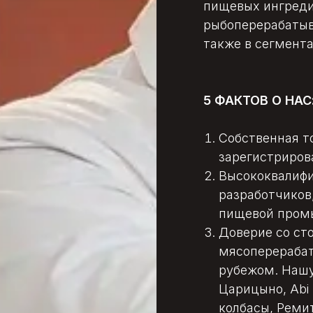
пищевых ингреди
рыбоперерабаты
также в сегмента
5 ФАКТОВ О НАС
Собственная т
зарегистриров
Высококвалифи
разработчиков
пищевой промы
Доверие со ст
мясоперерабат
рубежом. Нашу
Царицыно, Abi 
колбасы, Реми