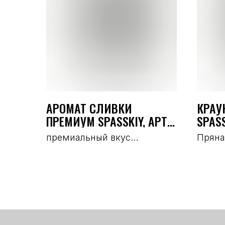
АРОМАТ СЛИВКИ
КРАУ
ПРЕМИУМ SPASSKIY, АРТ.
SPASS
2473
премиальный вкус
Пряна
молочных сливок умеренной
с выр
жирности с легкой
перце
характерной сладковатой
Реком
нотой. Придает продукту
сырок
сливочный вкус без
сыров
кондитерских оттенков
ферме
больш