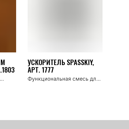
ОМ
УСКОРИТЕЛЬ SPASSKIY,
.1803
АРТ. 1777
Функциональная смесь для
увеличения выхода и
кусом
уплотнения структуры
ных
сырокопченых колбас