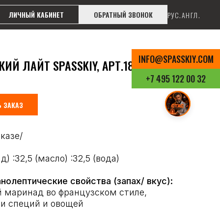
ЛИЧНЫЙ КАБИНЕТ
ОБРАТНЫЙ ЗВОНОК
РУС.
АНГЛ.
INFO@SPASSKIY.COM
Й ЛАЙТ SPASSKIY, АРТ.1853
+7 495 122 00 32
 ЗАКАЗ
аказе/
) :32,5 (масло) :32,5 (вода)
нолептические свойства (запах/ вкус):
 маринад во французском стиле,
и специй и овощей