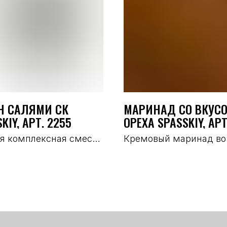
Н САЛЯМИ СК
МАРИНАД СО ВКУС
KIY, АРТ. 2255
ОРЕХА SPASSKIY, АРТ
я комплексная смесь
Кремовый маринад во
аженными нотами
французском стиле с
в и чеснока.
нежным сливочным в
ендуется для
и ароматом благород
опчёных и
сыров
яленых колбас в
рском стиле, колбас с
ими заменами.