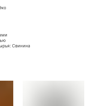
Эко
й
щами
нью
ырья: Свинина