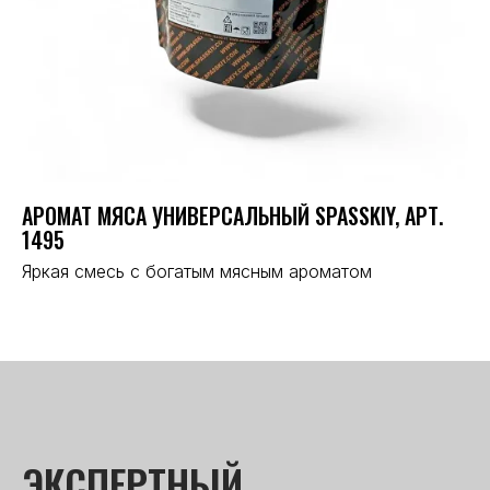
АРОМАТ МЯСА УНИВЕРСАЛЬНЫЙ SPASSKIY, АРТ.
МА
1495
Не
ом
кр
Яркая смесь с богатым мясным ароматом
за
ма
ЭКСПЕРТНЫЙ