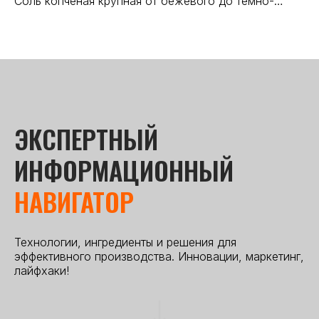
Соль копченая крупная от бежевого до темно-
Бе
коричневого цвета с включениями розмарина и
че
чеснока
ЭКСПЕРТНЫЙ
ИНФОРМАЦИОННЫЙ
НАВИГАТОР
Технологии, ингредиенты и решения для
эффективного производства. Инновации, маркетинг,
лайфхаки!