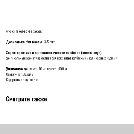
ОФОРМИТЬ ЗАКАЗ
/укажите кол-во кг в заказе/
Дозиров-ка г/кг массы:
3-5 г/кг
Характеристика и органолептические свойства (запах/ вкус):
оригинальный аромат чернослива для всех видов колбасных и кулинарных изделий
Упаковка:
дой-пакет - 10 кг, паллет - 400 кг
Сертификат: Халяль
Содержание Е-кодов: Эко
Смотрите также