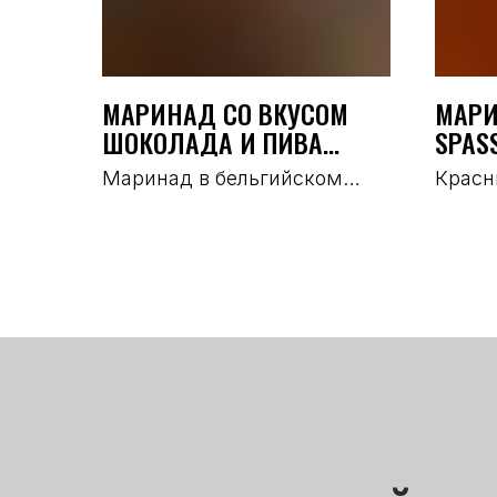
МАРИНАД СО ВКУСОМ
МАРИ
ШОКОЛАДА И ПИВА
SPASS
SPASSKIY, АРТ.1836
Маринад в бельгийском
Красн
стиле со вкусом пива и
брази
шоколада. Идеально
пикан
сочетается со свиными
чесно
рёбрышками, мясом птицы