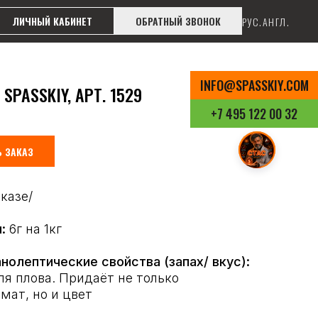
ЛИЧНЫЙ КАБИНЕТ
ОБРАТНЫЙ ЗВОНОК
РУС.
АНГЛ.
INFO@SPASSKIY.COM
PASSKIY, АРТ. 1529
+7 495 122 00 32
 ЗАКАЗ
аказе/
ы:
6г на 1кг
нолептические свойства (запах/ вкус):
я плова. Придаёт не только
мат, но и цвет