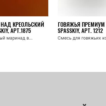
НАД КРЕОЛЬСКИЙ
ГОВЯЖЬЯ ПРЕМИУМ
KIY, АРТ.1875
SPASSKIY, АРТ. 1212
ый маринад в
Смесь для говяжьих к
льском стиле с
и полуфабрикатов.
тными специями и
ком