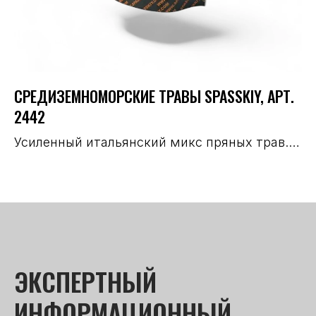
8
СРЕДИЗЕМНОМОРСКИЕ ТРАВЫ SPASSKIY, АРТ.
С
2442
О
ко
Усиленный итальянский микс пряных трав.
О
Можно использовать на структуру. Для
де
колбас и полуфабрикатов.
ЭКСПЕРТНЫЙ
ИНФОРМАЦИОННЫЙ