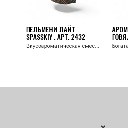
ПЕЛЬМЕНИ ЛАЙТ
АРОМ
SPASSKIY , АРТ. 2432
ГОВЯ
АРТ. 
Вкусоароматическая смесь
Богат
для колбасных изделий и
жарен
полуфабрикатов
говяд