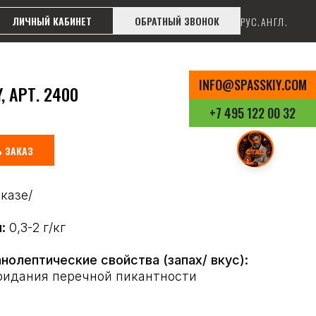
ЛИЧНЫЙ КАБИНЕТ
ОБРАТНЫЙ ЗВОНОК
РУС.
АНГЛ.
INFO@SPASSKIY.COM
, АРТ. 2400
+7 495 122 00 32
 ЗАКАЗ
аказе/
ы:
0,3-2 г/кг
нолептические свойства (запах/ вкус):
ридания перечной пикантности