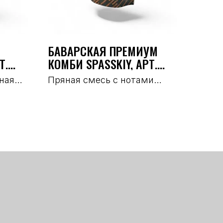
БАВАРСКАЯ ПРЕМИУМ
Т.
КОМБИ SPASSKIY, АРТ.
2219
ная
Пряная смесь с нотами
нотами
копчения и запечённого
мяса. Хорошо закрывает
чили.
замены
ых
одит