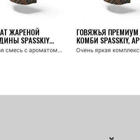
АТ ЖАРЕНОЙ
ГОВЯЖЬЯ ПРЕМИУМ
ДИНЫ SPASSKIY
КОМБИ SPASSKIY, АР
1489
1520
ая смесь с ароматом
Очень яркая комплекс
ой фермерской
смесь с усиленными 
ины
кориандра, чеснока и
завершающей ноткой 
Хороша как для варён
продуктов, так и для
копчёных колбас и
полуфабрикатов. Подх
для замен