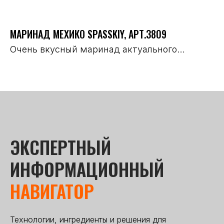
МАРИНАД МЕХИКО SPASSKIY, АРТ.3809
АН
и
Очень вкусный маринад актуального
Пр
направления "сложная острота". Красный,
м
насыщенный, в меру острый
ЭКСПЕРТНЫЙ
ИНФОРМАЦИОННЫЙ
НАВИГАТОР
Технологии, ингредиенты и решения для